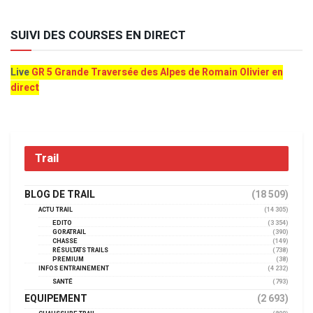
SUIVI DES COURSES EN DIRECT
Live
GR 5 Grande Traversée des Alpes de Romain Olivier en
direct
Trail
BLOG DE TRAIL
(18 509)
ACTU TRAIL
(14 305)
EDITO
(3 354)
GORATRAIL
(390)
CHASSE
(149)
RÉSULTATS TRAILS
(738)
PREMIUM
(38)
INFOS ENTRAINEMENT
(4 232)
SANTÉ
(793)
EQUIPEMENT
(2 693)