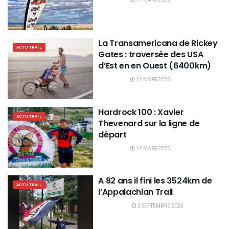
La Transamericana de Rickey
ACTU TRAIL
Gates : traversée des USA
d’Est en en Ouest (6400km)
12 MARS 2025
Hardrock 100 : Xavier
ACTU TRAIL
Thevenard sur la ligne de
départ
12 MARS 2025
A 82 ans il fini les 3524km de
ACTU TRAIL
l’Appalachian Trail
3 SEPTEMBRE 2025