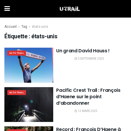
Accueil
Tag
états-unis
Étiquette :
états-unis
Un grand David Hauss !
ACTU TRAIL
3 SEPTEMBRE 2025
Pacific Crest Trail : François
ACTU TRAIL
d’Haene sur le point
d’abandonner
12 MARS 2025
Record : François D’Haene à