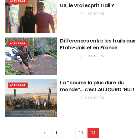
ACTU TRAIL
US, le vrai esprit trail ?
11 MARS 2025
Différences entre les trails aux
ACTU TRAIL
Etats-Unis et en France
11 MARS 2025
La “course la plus dure du
ACTU TRAIL
monde”… c’est AUJOURD ‘HUI !
12 MARS 2025
1
…
11
12