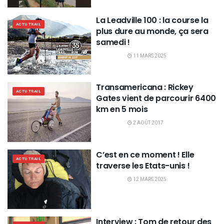
La Leadville 100 : la course la
ACTU TRAIL
plus dure au monde, ça sera
samedi !
11 MARS 2025
Transamericana : Rickey
ACTU TRAIL
Gates vient de parcourir 6400
km en 5 mois
2 AOÛT 2017
C’est en ce moment ! Elle
ACTU TRAIL
traverse les Etats-unis !
12 MARS 2025
Interview : Tom de retour des