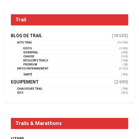
Trail
BLOG DE TRAIL
(18 503)
ACTU TRAIL
(14 299)
EDITO
(3 350)
GORATRAIL
(390)
CHASSE
(149)
RÉSULTATS TRAILS
(738)
PREMIUM
(38)
INFOS ENTRAINEMENT
(4 232)
SANTÉ
(793)
EQUIPEMENT
(2 690)
CHAUSSURE TRAIL
(798)
GPS
(957)
Trails & Marathons