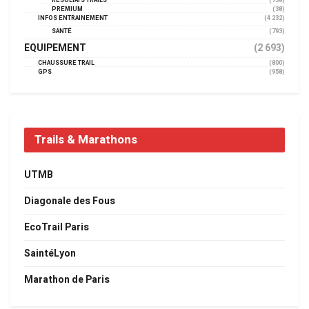
RÉSULTATS TRAILS
(738)
PREMIUM
(38)
INFOS ENTRAINEMENT
(4 232)
SANTÉ
(793)
EQUIPEMENT
(2 693)
CHAUSSURE TRAIL
(800)
GPS
(958)
Trails & Marathons
UTMB
Diagonale des Fous
EcoTrail Paris
SaintéLyon
Marathon de Paris