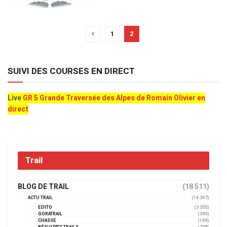
1
2
SUIVI DES COURSES EN DIRECT
Live
GR 5 Grande Traversée des Alpes de Romain Olivier en
direct
Trail
BLOG DE TRAIL
(18 511)
ACTU TRAIL
(14 307)
EDITO
(3 355)
GORATRAIL
(390)
CHASSE
(149)