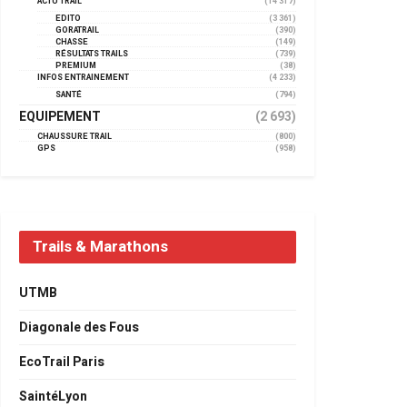
ACTU TRAIL
(14 317)
EDITO
(3 361)
GORATRAIL
(390)
CHASSE
(149)
RÉSULTATS TRAILS
(739)
PREMIUM
(38)
INFOS ENTRAINEMENT
(4 233)
SANTÉ
(794)
EQUIPEMENT
(2 693)
CHAUSSURE TRAIL
(800)
GPS
(958)
Trails & Marathons
UTMB
Diagonale des Fous
EcoTrail Paris
SaintéLyon