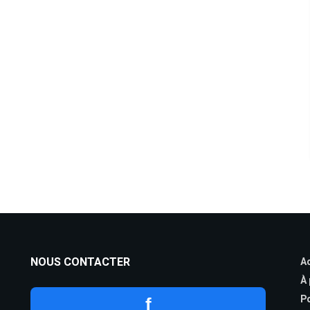
NOUS CONTACTER
Ac
À
Po
f