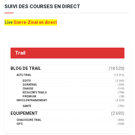
SUIVI DES COURSES EN DIRECT
Live
Sierre-Zinal en direct
Trail
BLOG DE TRAIL
(18 520)
ACTU TRAIL
(14 315)
EDITO
(3 360)
GORATRAIL
(390)
CHASSE
(149)
RÉSULTATS TRAILS
(738)
PREMIUM
(38)
INFOS ENTRAINEMENT
(4 233)
SANTÉ
(794)
EQUIPEMENT
(2 693)
CHAUSSURE TRAIL
(800)
GPS
(958)