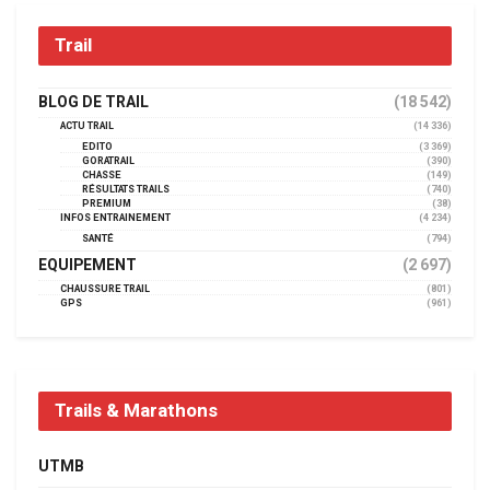
Trail
BLOG DE TRAIL
(18 542)
ACTU TRAIL
(14 336)
EDITO
(3 369)
GORATRAIL
(390)
CHASSE
(149)
RÉSULTATS TRAILS
(740)
PREMIUM
(38)
INFOS ENTRAINEMENT
(4 234)
SANTÉ
(794)
EQUIPEMENT
(2 697)
CHAUSSURE TRAIL
(801)
GPS
(961)
Trails & Marathons
UTMB