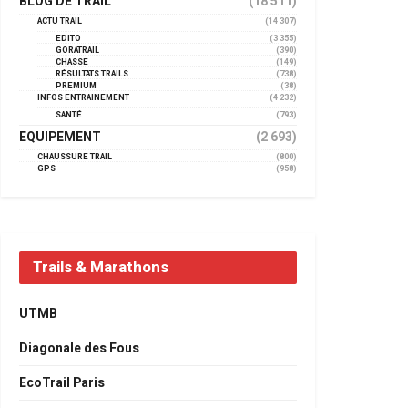
BLOG DE TRAIL
(18 511)
ACTU TRAIL
(14 307)
EDITO
(3 355)
GORATRAIL
(390)
CHASSE
(149)
RÉSULTATS TRAILS
(738)
PREMIUM
(38)
INFOS ENTRAINEMENT
(4 232)
SANTÉ
(793)
EQUIPEMENT
(2 693)
CHAUSSURE TRAIL
(800)
GPS
(958)
Trails & Marathons
UTMB
Diagonale des Fous
EcoTrail Paris