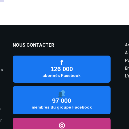
NOUS CONTACTER
Ac
À
Po
f
126 000
En
as
abonnés Facebook
L'
97 000
,
membres du groupe Facebook
on
◎