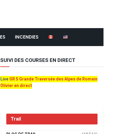
ES
INCENDIES
SUIVI DES COURSES EN DIRECT
Live
GR 5 Grande Traversée des Alpes de Romain
Olivier en direct
Trail