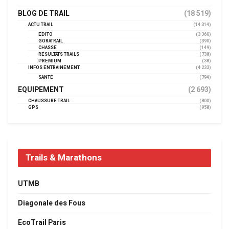
BLOG DE TRAIL
(18 519)
ACTU TRAIL
(14 314)
EDITO
(3 360)
GORATRAIL
(390)
CHASSE
(149)
RÉSULTATS TRAILS
(738)
PREMIUM
(38)
INFOS ENTRAINEMENT
(4 233)
SANTÉ
(794)
EQUIPEMENT
(2 693)
CHAUSSURE TRAIL
(800)
GPS
(958)
Trails & Marathons
UTMB
Diagonale des Fous
EcoTrail Paris