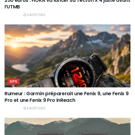
250 euros : HOKA va lancer sa Tecton X 4 juste avant
l’UTMB
6 AOÛT 2026
GPS
Rumeur : Garmin préparerait une Fenix 9, une Fenix 9
Pro et une Fenix 9 Pro inReach
5 AOÛT 2026