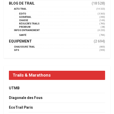
BLOG DE TRAIL
(18 528)
ACTU TRAIL
(14 323)
EDITO
(3 363)
GORATRAIL
(390)
CHASSE
(149)
RÉSULTATS TRAILS
(740)
PREMIUM
(38)
INFOS ENTRAINEMENT
(4 233)
SANTÉ
(794)
EQUIPEMENT
(2 694)
CHAUSSURE TRAIL
(800)
GPS
(959)
Trails & Marathons
UTMB
Diagonale des Fous
EcoTrail Paris