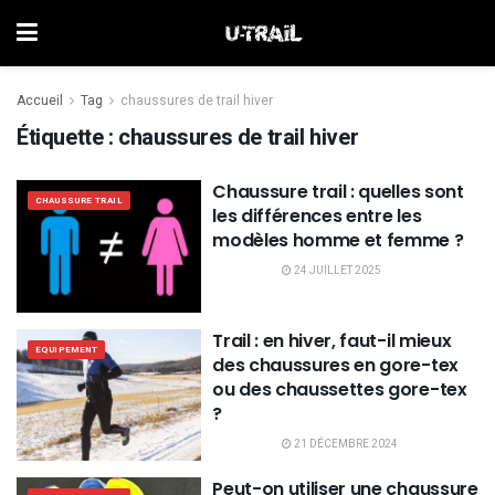
Accueil
Tag
chaussures de trail hiver
Étiquette :
chaussures de trail hiver
Chaussure trail : quelles sont
CHAUSSURE TRAIL
les différences entre les
modèles homme et femme ?
24 JUILLET 2025
Trail : en hiver, faut-il mieux
EQUIPEMENT
des chaussures en gore-tex
ou des chaussettes gore-tex
?
21 DÉCEMBRE 2024
Peut-on utiliser une chaussure