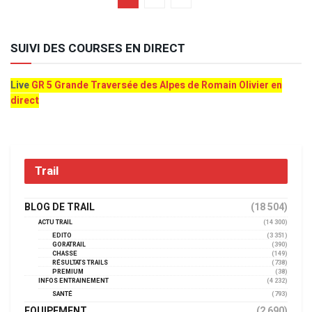
SUIVI DES COURSES EN DIRECT
Live
GR 5 Grande Traversée des Alpes de Romain Olivier en
direct
Trail
BLOG DE TRAIL
(18 504)
ACTU TRAIL
(14 300)
EDITO
(3 351)
GORATRAIL
(390)
CHASSE
(149)
RÉSULTATS TRAILS
(738)
PREMIUM
(38)
INFOS ENTRAINEMENT
(4 232)
SANTÉ
(793)
EQUIPEMENT
(2 690)