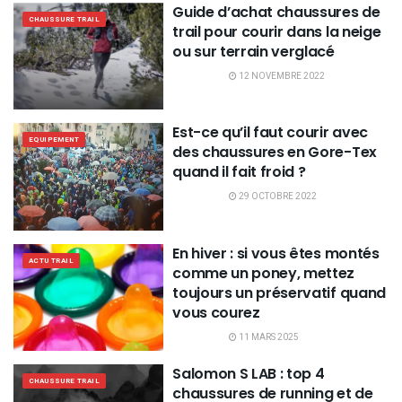
Guide d’achat chaussures de
CHAUSSURE TRAIL
trail pour courir dans la neige
ou sur terrain verglacé
12 NOVEMBRE 2022
Est-ce qu’il faut courir avec
EQUIPEMENT
des chaussures en Gore-Tex
quand il fait froid ?
29 OCTOBRE 2022
En hiver : si vous êtes montés
ACTU TRAIL
comme un poney, mettez
toujours un préservatif quand
vous courez
11 MARS 2025
Salomon S LAB : top 4
CHAUSSURE TRAIL
chaussures de running et de