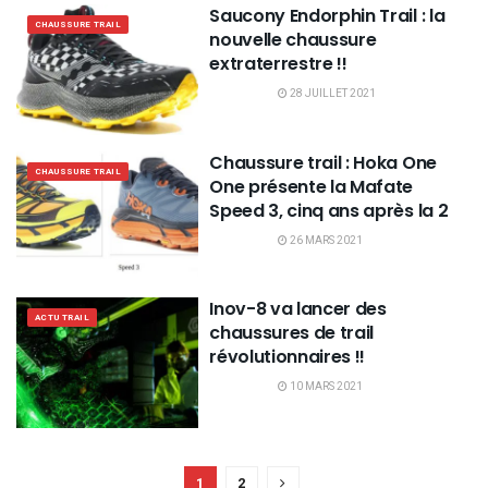
Saucony Endorphin Trail : la
CHAUSSURE TRAIL
nouvelle chaussure
extraterrestre !!
28 JUILLET 2021
Chaussure trail : Hoka One
CHAUSSURE TRAIL
One présente la Mafate
Speed 3, cinq ans après la 2
26 MARS 2021
Inov-8 va lancer des
ACTU TRAIL
chaussures de trail
révolutionnaires !!
10 MARS 2021
1
2