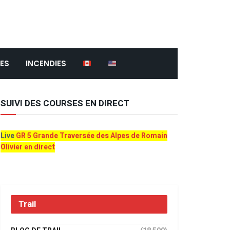
ES
INCENDIES
SUIVI DES COURSES EN DIRECT
Live
GR 5 Grande Traversée des Alpes de Romain
Olivier en direct
Trail