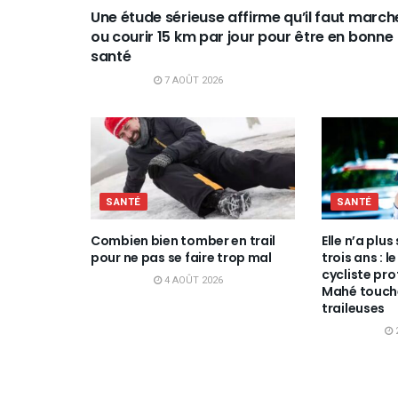
Une étude sérieuse affirme qu’il faut march
ou courir 15 km par jour pour être en bonne
santé
7 AOÛT 2026
SANTÉ
SANTÉ
Combien bien tomber en trail
Elle n’a plu
pour ne pas se faire trop mal
trois ans : 
cycliste pr
4 AOÛT 2026
Mahé touche
traileuses