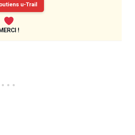
utiens u-Trail
MERCI !