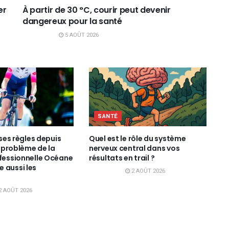
er
À partir de 30 °C, courir peut devenir
dangereux pour la santé
5 AOÛT 2026
SANTÉ
s ses règles depuis
Quel est le rôle du système
le problème de la
nerveux central dans vos
ofessionnelle Océane
résultats en trail ?
 aussi les
2 AOÛT 2026
2 AOÛT 2026