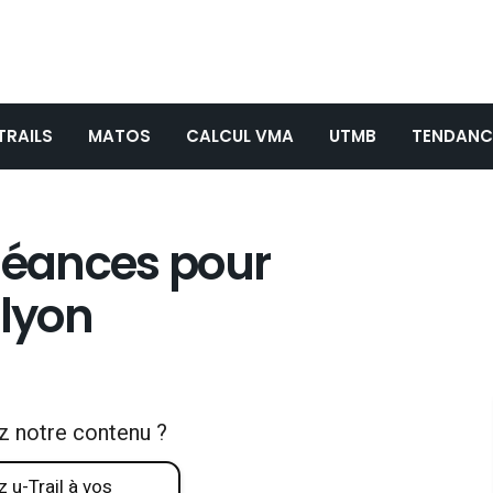
TRAILS
MATOS
CALCUL VMA
UTMB
TENDANC
 séances pour
élyon
z notre contenu ?
 u-Trail à vos