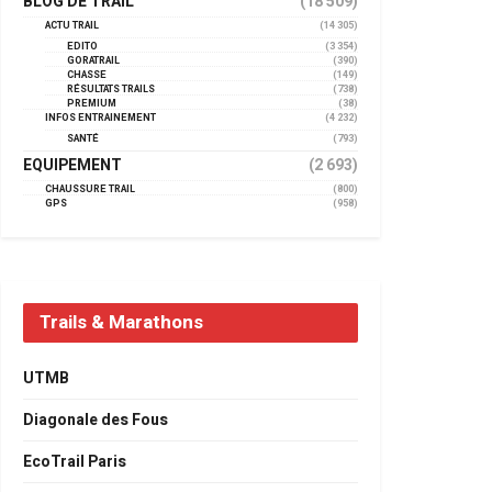
BLOG DE TRAIL
(18 509)
ACTU TRAIL
(14 305)
EDITO
(3 354)
GORATRAIL
(390)
CHASSE
(149)
RÉSULTATS TRAILS
(738)
PREMIUM
(38)
INFOS ENTRAINEMENT
(4 232)
SANTÉ
(793)
EQUIPEMENT
(2 693)
CHAUSSURE TRAIL
(800)
GPS
(958)
Trails & Marathons
UTMB
Diagonale des Fous
EcoTrail Paris