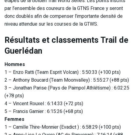
étapes de la Golden Trail World Series. Les points inscrits
par l’ensemble des coureurs de la GTNS France y seront
donc doublés afin de compenser l’importante densité de
niveau attendue sur les courses de la GTWS.
Résultats et classements Trail de
Guerlédan
Hommes
1 – Enzo Ratti (Team Esprit Volcan) : 5:50:33 (+100 pts)
2 – Anthony Boucard (Team Moonvalley) : 5:55:27 (+88 pts)
3 – Jonathan Parise (Pays de Paimpol Athlétisme) : 6:02:25
(+78 pts)
4 – Vincent Rouxel : 6:14:33 (+72 pts)
5 – Francis Garnier : 6:15:26 (+68 pts)
Femmes
1 – Camille Thire-Monnier (Evadict ) : 6:58:29 (+100 pts)
2 – Anne-Lise Le Quere (AC de Panvenan) : 7:16:14 (+88