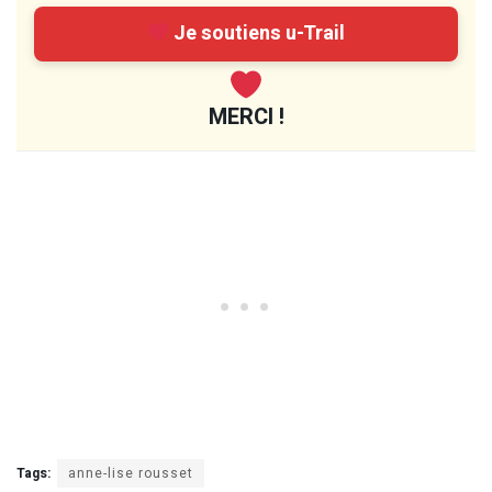
Je soutiens u-Trail
MERCI !
Tags:
anne-lise rousset