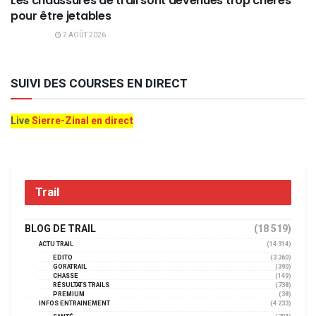
Les chaussures de trail sont devenues trop chères
pour être jetables
7 AOÛT 2026
SUIVI DES COURSES EN DIRECT
Live
Sierre-Zinal en direct
Trail
BLOG DE TRAIL
(18 519)
ACTU TRAIL
(14 314)
EDITO
(3 360)
GORATRAIL
(390)
CHASSE
(149)
RÉSULTATS TRAILS
(738)
PREMIUM
(38)
INFOS ENTRAINEMENT
(4 233)