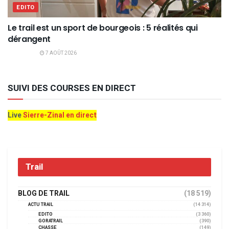
EDITO
Le trail est un sport de bourgeois : 5 réalités qui
dérangent
7 AOÛT 2026
SUIVI DES COURSES EN DIRECT
Live
Sierre-Zinal en direct
Trail
BLOG DE TRAIL
(18 519)
ACTU TRAIL
(14 314)
EDITO
(3 360)
GORATRAIL
(390)
CHASSE
(149)