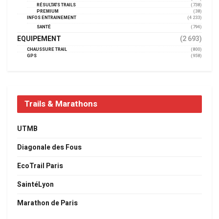
RÉSULTATS TRAILS
(738)
PREMIUM
(38)
INFOS ENTRAINEMENT
(4 233)
SANTÉ
(794)
EQUIPEMENT
(2 693)
CHAUSSURE TRAIL
(800)
GPS
(958)
Trails & Marathons
UTMB
Diagonale des Fous
EcoTrail Paris
SaintéLyon
Marathon de Paris