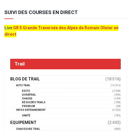
SUIVI DES COURSES EN DIRECT
Live
GR 5 Grande Traversée des Alpes de Romain Olivier en
direct
Trail
BLOG DE TRAIL
(18 516)
ACTU TRAIL
(14 312)
EDITO
(3 358)
GORATRAIL
(390)
CHASSE
(149)
RÉSULTATS TRAILS
(738)
PREMIUM
(38)
INFOS ENTRAINEMENT
(4 232)
SANTÉ
(793)
EQUIPEMENT
(2 693)
CHAUSSURE TRAIL
(800)