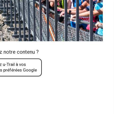
z notre contenu ?
 u-Trail à vos
s préférées Google