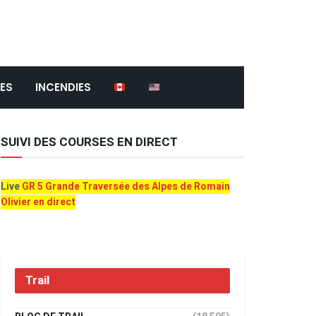
ES
INCENDIES
SUIVI DES COURSES EN DIRECT
Live
GR 5 Grande Traversée des Alpes de Romain
Olivier en direct
Trail