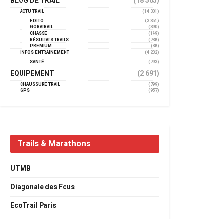
BLOG DE TRAIL
(18 505)
ACTU TRAIL
(14 301)
EDITO
(3 351)
GORATRAIL
(390)
CHASSE
(149)
RÉSULTATS TRAILS
(738)
PREMIUM
(38)
INFOS ENTRAINEMENT
(4 232)
SANTÉ
(793)
EQUIPEMENT
(2 691)
CHAUSSURE TRAIL
(799)
GPS
(957)
Trails & Marathons
UTMB
Diagonale des Fous
EcoTrail Paris