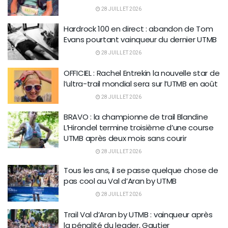
28 JUILLET 2026
Hardrock 100 en direct : abandon de Tom
Evans pourtant vainqueur du dernier UTMB
28 JUILLET 2026
OFFICIEL : Rachel Entrekin la nouvelle star de
l’ultra-trail mondial sera sur l’UTMB en août
28 JUILLET 2026
BRAVO : la championne de trail Blandine
L’Hirondel termine troisième d’une course
UTMB après deux mois sans courir
28 JUILLET 2026
Tous les ans, il se passe quelque chose de
pas cool au Val d’Aran by UTMB
28 JUILLET 2026
Trail Val d’Aran by UTMB : vainqueur après
la pénalité du leader, Gautier