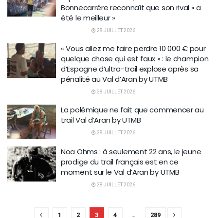
Bonnecarrère reconnaît que son rival « a
été le meilleur »
28 JUILLET 2026
« Vous allez me faire perdre 10 000 € pour
quelque chose qui est faux » : le champion
d’Espagne d’ultra-trail explose après sa
pénalité au Val d’Aran by UTMB
28 JUILLET 2026
La polémique ne fait que commencer au
trail Val d’Aran by UTMB
28 JUILLET 2026
Noa Ohms : à seulement 22 ans, le jeune
prodige du trail français est en ce
moment sur le Val d’Aran by UTMB
28 JUILLET 2026
1
2
3
4
…
289