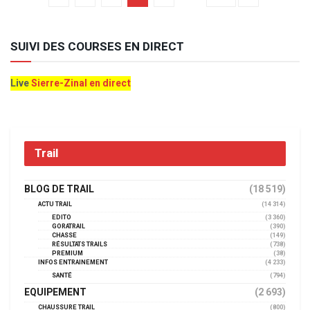
SUIVI DES COURSES EN DIRECT
Live
Sierre-Zinal en direct
Trail
BLOG DE TRAIL
(18 519)
ACTU TRAIL
(14 314)
EDITO
(3 360)
GORATRAIL
(390)
CHASSE
(149)
RÉSULTATS TRAILS
(738)
PREMIUM
(38)
INFOS ENTRAINEMENT
(4 233)
SANTÉ
(794)
EQUIPEMENT
(2 693)
CHAUSSURE TRAIL
(800)