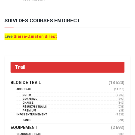
2 AOÛT 2026
SUIVI DES COURSES EN DIRECT
Live
Sierre-Zinal en direct
Trail
BLOG DE TRAIL
(18 520)
ACTU TRAIL
(14 315)
EDITO
(3 360)
GORATRAIL
(390)
CHASSE
(149)
RÉSULTATS TRAILS
(738)
PREMIUM
(38)
INFOS ENTRAINEMENT
(4 233)
SANTÉ
(794)
EQUIPEMENT
(2 693)
CHAUSSURE TRAIL
(800)