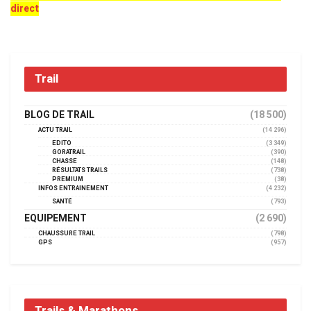
direct
Trail
BLOG DE TRAIL
(18 500)
ACTU TRAIL
(14 296)
EDITO
(3 349)
GORATRAIL
(390)
CHASSE
(148)
RÉSULTATS TRAILS
(738)
PREMIUM
(38)
INFOS ENTRAINEMENT
(4 232)
SANTÉ
(793)
EQUIPEMENT
(2 690)
CHAUSSURE TRAIL
(798)
GPS
(957)
Trails & Marathons