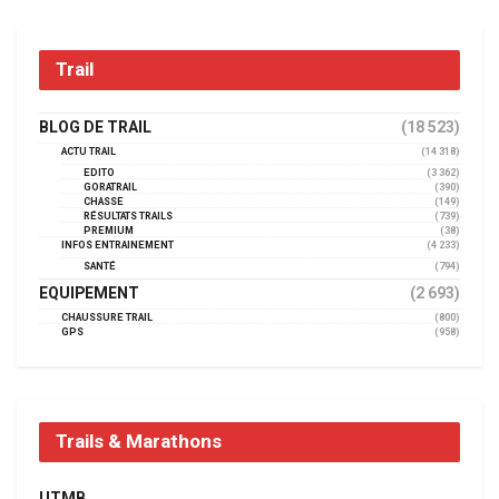
Trail
BLOG DE TRAIL
(18 523)
ACTU TRAIL
(14 318)
EDITO
(3 362)
GORATRAIL
(390)
CHASSE
(149)
RÉSULTATS TRAILS
(739)
PREMIUM
(38)
INFOS ENTRAINEMENT
(4 233)
SANTÉ
(794)
EQUIPEMENT
(2 693)
CHAUSSURE TRAIL
(800)
GPS
(958)
Trails & Marathons
UTMB