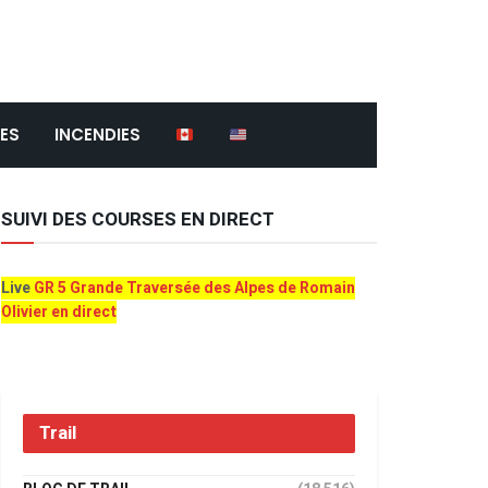
ES
INCENDIES
SUIVI DES COURSES EN DIRECT
Live
GR 5 Grande Traversée des Alpes de Romain
Olivier en direct
Trail