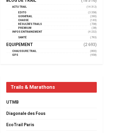
BLOG DE TRAIL
(18 516)
ACTU TRAIL
(14 312)
EDITO
(3 358)
GORATRAIL
(390)
CHASSE
(149)
RÉSULTATS TRAILS
(738)
PREMIUM
(38)
INFOS ENTRAINEMENT
(4 232)
SANTÉ
(793)
EQUIPEMENT
(2 693)
CHAUSSURE TRAIL
(800)
GPS
(958)
Trails & Marathons
UTMB
Diagonale des Fous
EcoTrail Paris