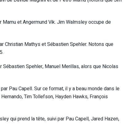
 suivi de Davide Magnini et de Petro Mamu (notons que Jim
vi par Mamu et Angermund Vik. Jim Walmsley occupe de
par Christian Mathys et Sébastien Spehler. Notons que
5.
ar Sébastien Spehler, Manuel Merillas, alors que Nicolas
ar Pau Capell. Sur ce format, il y a beau monde dans le
rto Hernando, Tim Tollefson, Hayden Hawks, François
ley qui prend la tête, suivi par Pau Capell, Jared Hazen,