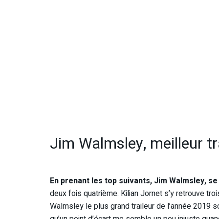
Jim Walmsley, meilleur tr
En prenant les top suivants, Jim Walmsley, se 
deux fois quatrième. Kilian Jornet s’y retrouve tro
Walmsley le plus grand traileur de l’année 2019 s
qu’un point d’écart me semble un peu injuste quan