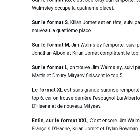
Sur le format XS
, c’est Joe Gray qui l’emporte,
Walmsley occupe la quatrième place).
Sur le format S
, Kilian Jornet est en tête, sui
nouveau la quatrième place.
Sur le format M
, Jim Walmsley l’emporte, suivi 
Jonathan Albon et Kilian Jornet complètent le top 
Sur le format L
, on trouve Jim Walmsley, suivi p
Martin et Dmitry Mityaev finissent le top 5.
Le format XL
est sans grande surprise remporté p
top 6, car on trouve derrière l’espagnol Lui Albe
D’Haene et de nouveau Mityaev.
Enfin, sur le format XXL
, C’est encore Jim Walms
François D’Haene, Kilian Jornet et Dylan Bowman.