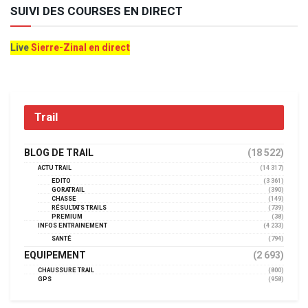
SUIVI DES COURSES EN DIRECT
Live
Sierre-Zinal en direct
Trail
BLOG DE TRAIL
(18 522)
ACTU TRAIL
(14 317)
EDITO
(3 361)
GORATRAIL
(390)
CHASSE
(149)
RÉSULTATS TRAILS
(739)
PREMIUM
(38)
INFOS ENTRAINEMENT
(4 233)
SANTÉ
(794)
EQUIPEMENT
(2 693)
CHAUSSURE TRAIL
(800)
GPS
(958)