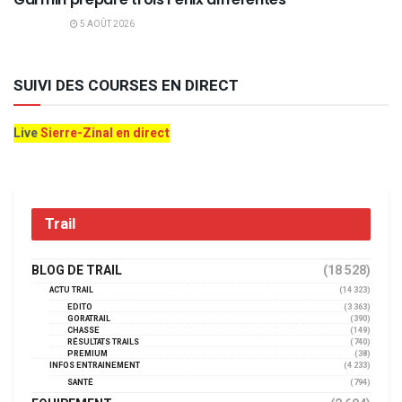
5 AOÛT 2026
SUIVI DES COURSES EN DIRECT
Live
Sierre-Zinal en direct
Trail
BLOG DE TRAIL
(18 528)
ACTU TRAIL
(14 323)
EDITO
(3 363)
GORATRAIL
(390)
CHASSE
(149)
RÉSULTATS TRAILS
(740)
PREMIUM
(38)
INFOS ENTRAINEMENT
(4 233)
SANTÉ
(794)