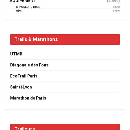
EQUIPEMENT
(2 694)
CHAUSSURE TRAIL
(800)
GPS
(959)
Trails & Marathons
UTMB
Diagonale des Fous
EcoTrail Paris
SaintéLyon
Marathon de Paris
Traileurs