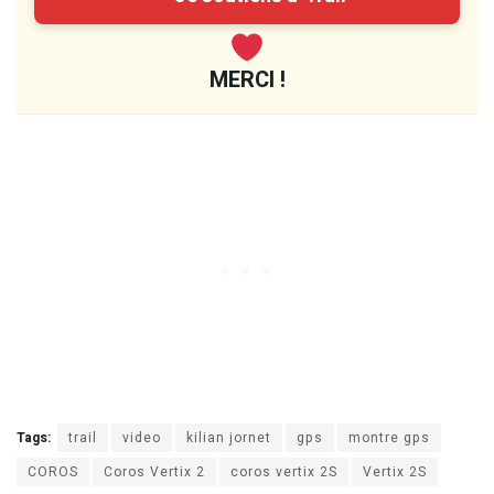
MERCI !
Tags:
trail
video
kilian jornet
gps
montre gps
COROS
Coros Vertix 2
coros vertix 2S
Vertix 2S