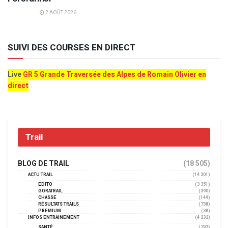
2 AOÛT 2026
SUIVI DES COURSES EN DIRECT
Live
GR 5 Grande Traversée des Alpes de Romain Olivier en
direct
Trail
BLOG DE TRAIL
(18 505)
ACTU TRAIL
(14 301)
EDITO
(3 351)
GORATRAIL
(390)
CHASSE
(149)
RÉSULTATS TRAILS
(738)
PREMIUM
(38)
INFOS ENTRAINEMENT
(4 232)
SANTÉ
(793)