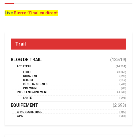
Live
Sierre-Zinal en direct
Trail
BLOG DE TRAIL
(18 519)
ACTU TRAIL
(14 314)
EDITO
(3 360)
GORATRAIL
(390)
CHASSE
(149)
RÉSULTATS TRAILS
(738)
PREMIUM
(38)
INFOS ENTRAINEMENT
(4 233)
SANTÉ
(794)
EQUIPEMENT
(2 693)
CHAUSSURE TRAIL
(800)
GPS
(958)