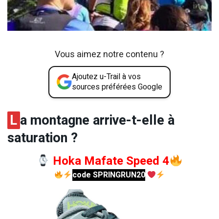
Vous aimez notre contenu ?
Ajoutez u-Trail à vos
sources préférées Google
L
a montagne arrive-t-elle à
saturation ?
Hoka Mafate Speed 4
code SPRINGRUN20