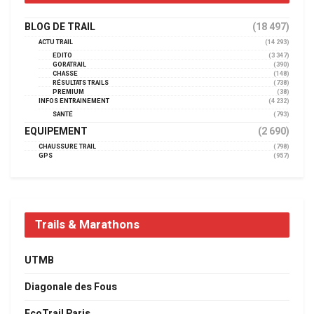
BLOG DE TRAIL
(18 497)
ACTU TRAIL
(14 293)
EDITO
(3 347)
GORATRAIL
(390)
CHASSE
(148)
RÉSULTATS TRAILS
(738)
PREMIUM
(38)
INFOS ENTRAINEMENT
(4 232)
SANTÉ
(793)
EQUIPEMENT
(2 690)
CHAUSSURE TRAIL
(798)
GPS
(957)
Trails & Marathons
UTMB
Diagonale des Fous
EcoTrail Paris