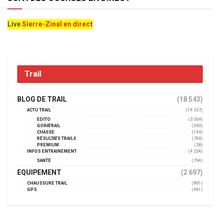
Live
Sierre-Zinal en direct
Trail
BLOG DE TRAIL
(18 543)
ACTU TRAIL
(14 337)
EDITO
(3 369)
GORATRAIL
(390)
CHASSE
(149)
RÉSULTATS TRAILS
(740)
PREMIUM
(38)
INFOS ENTRAINEMENT
(4 234)
SANTÉ
(794)
EQUIPEMENT
(2 697)
CHAUSSURE TRAIL
(801)
GPS
(961)