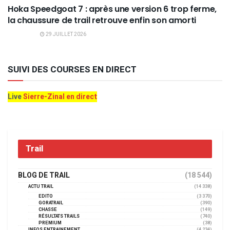
Hoka Speedgoat 7 : après une version 6 trop ferme,
la chaussure de trail retrouve enfin son amorti
29 JUILLET 2026
SUIVI DES COURSES EN DIRECT
Live
Sierre-Zinal en direct
Trail
BLOG DE TRAIL
(18 544)
ACTU TRAIL
(14 338)
EDITO
(3 370)
GORATRAIL
(390)
CHASSE
(149)
RÉSULTATS TRAILS
(740)
PREMIUM
(38)
INFOS ENTRAINEMENT
(4 234)