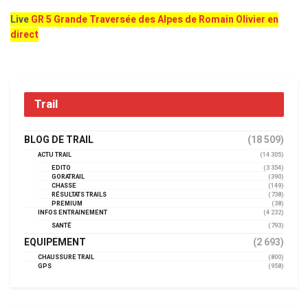
Live
GR 5 Grande Traversée des Alpes de Romain Olivier en
direct
Trail
BLOG DE TRAIL
(18 509)
ACTU TRAIL
(14 305)
EDITO
(3 354)
GORATRAIL
(390)
CHASSE
(149)
RÉSULTATS TRAILS
(738)
PREMIUM
(38)
INFOS ENTRAINEMENT
(4 232)
SANTÉ
(793)
EQUIPEMENT
(2 693)
CHAUSSURE TRAIL
(800)
GPS
(958)