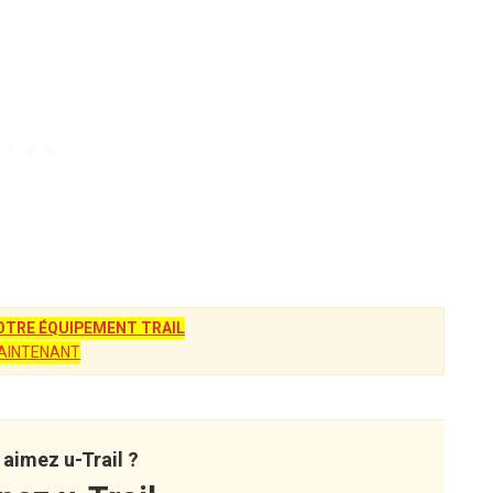
TRE ÉQUIPEMENT TRAIL
AINTENANT
aimez u-Trail ?