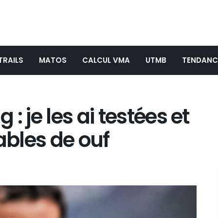
TRAILS
MATOS
CALCUL VMA
UTMB
TENDANC
: je les ai testées et
ables de ouf