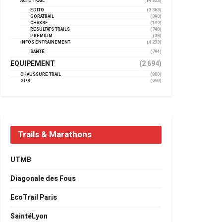
ACTU TRAIL
(14 323)
EDITO
(3 363)
GORATRAIL
(390)
CHASSE
(149)
RÉSULTATS TRAILS
(740)
PREMIUM
(38)
INFOS ENTRAINEMENT
(4 233)
SANTÉ
(794)
EQUIPEMENT
(2 694)
CHAUSSURE TRAIL
(800)
GPS
(959)
Trails & Marathons
UTMB
Diagonale des Fous
EcoTrail Paris
SaintéLyon