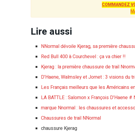
COMMANDEZ VO
M
Lire aussi
NNormal dévoile Kjerag, sa première chauss
Red Bull 400 à Courchevel : ça va chier !!
Kjerag : la première chaussure de trail Nnorma
D’Haene, Walmsley et Jornet : 3 visions du tra
Les Français meilleurs que les Américains en t
LA BATTLE : Salomon x François D’Haene # N
marque Nnormal : les chaussures et accessoir
Chaussures de trail NNormal
chaussure Kjerag