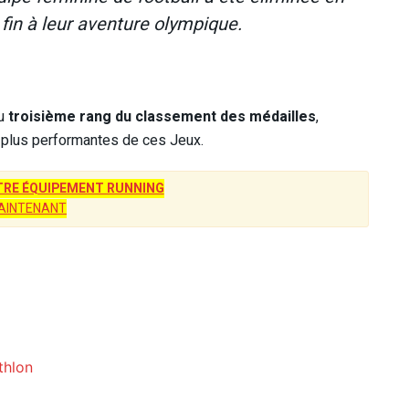
t fin à leur aventure olympique.
au
troisième rang du classement des médailles
,
es plus performantes de ces Jeux.
RE ÉQUIPEMENT RUNNING
AINTENANT
thlon