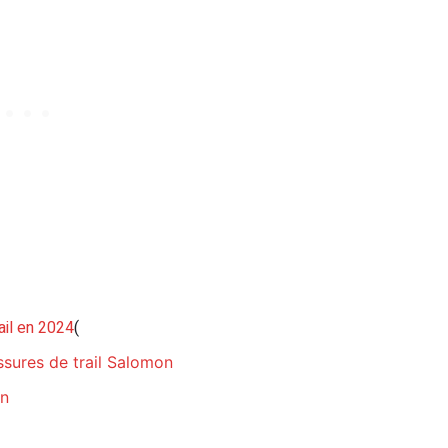
ail en 2024
(
ssures de trail Salomon
on