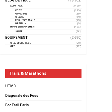
BLOG DE TRAIL
(18 502)
ACTU TRAIL
(14 298)
EDITO
(3 350)
GORATRAIL
(390)
CHASSE
(148)
RÉSULTATS TRAILS
(738)
PREMIUM
(38)
INFOS ENTRAINEMENT
(4 232)
SANTÉ
(793)
EQUIPEMENT
(2 690)
CHAUSSURE TRAIL
(798)
GPS
(957)
Trails & Marathons
UTMB
Diagonale des Fous
EcoTrail Paris