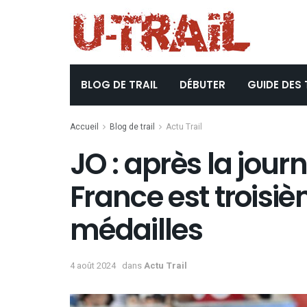
BLOG DE TRAIL
DÉBUTER
GUIDE DES 
Accueil
Blog de trail
Actu Trail
JO : après la jour
France est troisi
médailles
4 août 2024
dans
Actu Trail