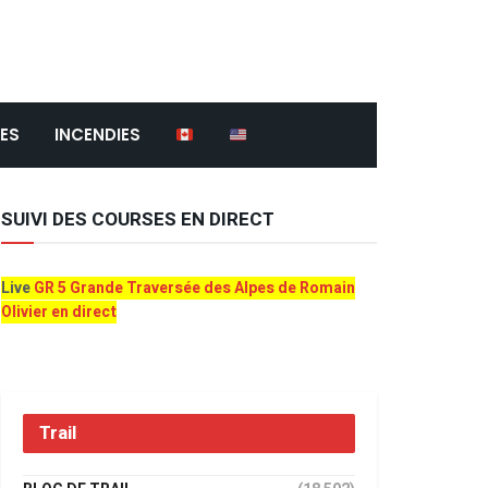
ES
INCENDIES
SUIVI DES COURSES EN DIRECT
Live
GR 5 Grande Traversée des Alpes de Romain
Olivier en direct
Trail