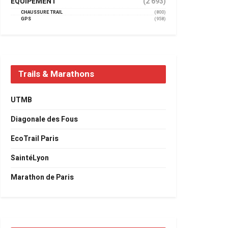
EQUIPEMENT
(2 693)
CHAUSSURE TRAIL
(800)
GPS
(958)
Trails & Marathons
UTMB
Diagonale des Fous
EcoTrail Paris
SaintéLyon
Marathon de Paris