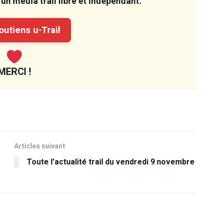
un média trail libre et indépendant.
utiens u-Trail
MERCI !
Articles suivant
Toute l’actualité trail du vendredi 9 novembre