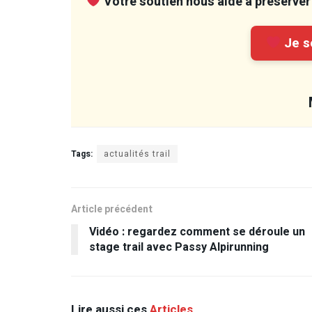
Votre soutien nous aide à préserver 
Je so
Tags:
actualités trail
Article précédent
Vidéo : regardez comment se déroule un
stage trail avec Passy Alpirunning
Lire aussi ces
Articles