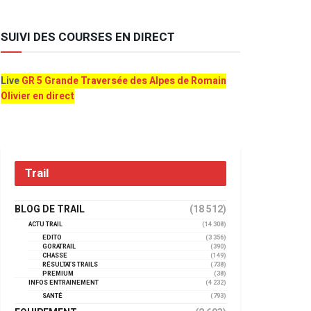
SUIVI DES COURSES EN DIRECT
Live
GR 5 Grande Traversée des Alpes de Romain
Olivier en direct
Trail
BLOG DE TRAIL
(18 512)
ACTU TRAIL
(14 308)
EDITO
(3 356)
GORATRAIL
(390)
CHASSE
(149)
RÉSULTATS TRAILS
(738)
PREMIUM
(38)
INFOS ENTRAINEMENT
(4 232)
SANTÉ
(793)