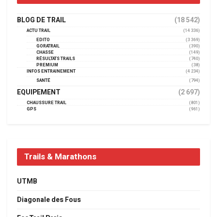
BLOG DE TRAIL
(18 542)
ACTU TRAIL
(14 336)
EDITO
(3 369)
GORATRAIL
(390)
CHASSE
(149)
RÉSULTATS TRAILS
(740)
PREMIUM
(38)
INFOS ENTRAINEMENT
(4 234)
SANTÉ
(794)
EQUIPEMENT
(2 697)
CHAUSSURE TRAIL
(801)
GPS
(961)
Trails & Marathons
UTMB
Diagonale des Fous