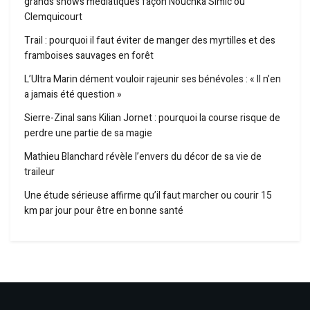
grands shows médiatiques façon Nouchka Simic ou
Clemquicourt
Trail : pourquoi il faut éviter de manger des myrtilles et des
framboises sauvages en forêt
L’Ultra Marin dément vouloir rajeunir ses bénévoles : « Il n’en
a jamais été question »
Sierre-Zinal sans Kilian Jornet : pourquoi la course risque de
perdre une partie de sa magie
Mathieu Blanchard révèle l’envers du décor de sa vie de
traileur
Une étude sérieuse affirme qu’il faut marcher ou courir 15
km par jour pour être en bonne santé