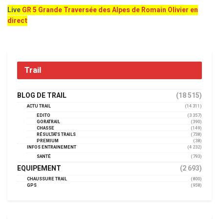
Live
GR 5 Grande Traversée des Alpes de Romain Olivier en
direct
Trail
BLOG DE TRAIL
(18 515)
ACTU TRAIL
(14 311)
EDITO
(3 357)
GORATRAIL
(390)
CHASSE
(149)
RÉSULTATS TRAILS
(738)
PREMIUM
(38)
INFOS ENTRAINEMENT
(4 232)
SANTÉ
(793)
EQUIPEMENT
(2 693)
CHAUSSURE TRAIL
(800)
GPS
(958)