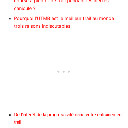
course à pied et de trail pendant les alertes
canicule ?
Pourquoi l’UTMB est le meilleur trail au monde :
trois raisons indiscutables
De l’intérêt de la progressivité dans votre entrainement
trail