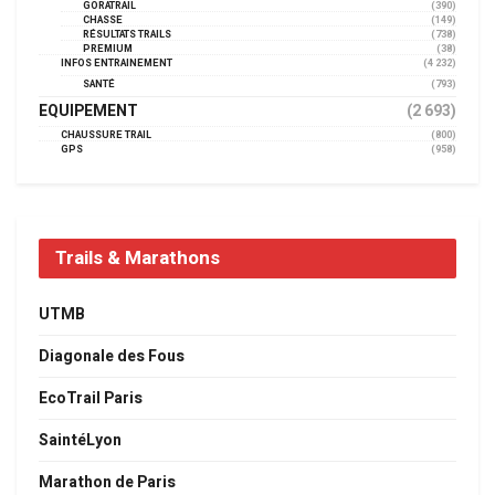
GORATRAIL
(390)
CHASSE
(149)
RÉSULTATS TRAILS
(738)
PREMIUM
(38)
INFOS ENTRAINEMENT
(4 232)
SANTÉ
(793)
EQUIPEMENT
(2 693)
CHAUSSURE TRAIL
(800)
GPS
(958)
Trails & Marathons
UTMB
Diagonale des Fous
EcoTrail Paris
SaintéLyon
Marathon de Paris