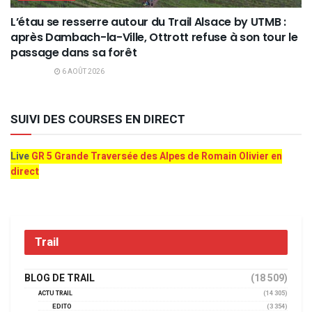
L’étau se resserre autour du Trail Alsace by UTMB :
après Dambach-la-Ville, Ottrott refuse à son tour le
passage dans sa forêt
6 AOÛT 2026
SUIVI DES COURSES EN DIRECT
Live
GR 5 Grande Traversée des Alpes de Romain Olivier en
direct
Trail
BLOG DE TRAIL
(18 509)
ACTU TRAIL
(14 305)
EDITO
(3 354)