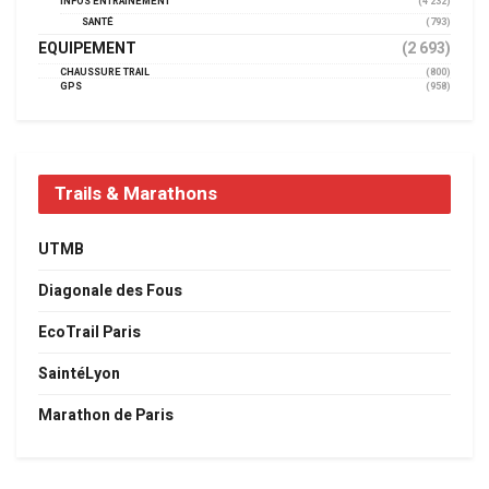
INFOS ENTRAINEMENT
(4 232)
SANTÉ
(793)
EQUIPEMENT
(2 693)
CHAUSSURE TRAIL
(800)
GPS
(958)
Trails & Marathons
UTMB
Diagonale des Fous
EcoTrail Paris
SaintéLyon
Marathon de Paris