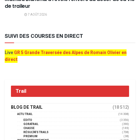
de traileur
7 AOÛT 2026
SUIVI DES COURSES EN DIRECT
Live
GR 5 Grande Traversée des Alpes de Romain Olivier en
direct
Trail
BLOG DE TRAIL
(18 512)
ACTU TRAIL
(14 308)
EDITO
(3 356)
GORATRAIL
(390)
CHASSE
(149)
RÉSULTATS TRAILS
(738)
PREMIUM
(38)