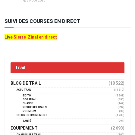
8 AOÛT 2026
SUIVI DES COURSES EN DIRECT
Live
Sierre-Zinal en direct
Trail
BLOG DE TRAIL
(18 522)
ACTU TRAIL
(14 317)
EDITO
(3 361)
GORATRAIL
(390)
CHASSE
(149)
RÉSULTATS TRAILS
(739)
PREMIUM
(38)
INFOS ENTRAINEMENT
(4 233)
SANTÉ
(794)
EQUIPEMENT
(2 693)
CHAUSSURE TRAIL
(800)