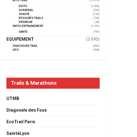
ACTU TRAIL
(14 314)
EDITO
(3 360)
GORATRAIL
(390)
CHASSE
(149)
RÉSULTATS TRAILS
(738)
PREMIUM
(38)
INFOS ENTRAINEMENT
(4 233)
SANTÉ
(794)
EQUIPEMENT
(2 693)
CHAUSSURE TRAIL
(800)
GPS
(958)
Trails & Marathons
UTMB
Diagonale des Fous
EcoTrail Paris
SaintéLyon