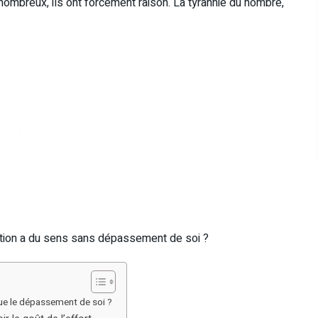
 nombreux, ils ont forcément raison. La tyrannie du nombre,
ition a du sens sans dépassement de soi ?
que le dépassement de soi ?