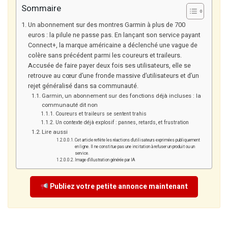
Sommaire
Un abonnement sur des montres Garmin à plus de 700
euros : la pilule ne passe pas. En lançant son service payant
Connect+, la marque américaine a déclenché une vague de
colère sans précédent parmi les coureurs et traileurs.
Accusée de faire payer deux fois ses utilisateurs, elle se
retrouve au cœur d’une fronde massive d’utilisateurs et d’un
rejet généralisé dans sa communauté.
Garmin, un abonnement sur des fonctions déjà incluses : la
communauté dit non
Coureurs et traileurs se sentent trahis
Un contexte déjà explosif : pannes, retards, et frustration
Lire aussi
Cet article reflète les réactions d’utilisateurs exprimées publiquement
en ligne. Il ne constitue pas une incitation à refuser un produit ou un
service.
Image d’illustration générée par IA
Publiez votre petite annonce maintenant