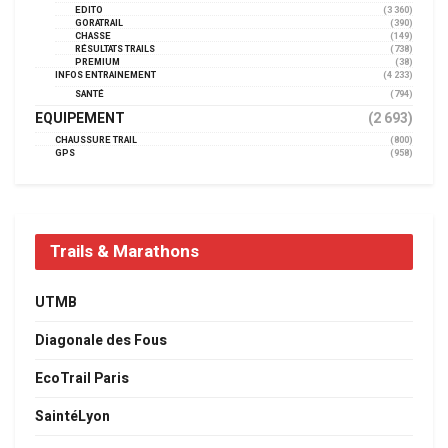
EDITO
(3 360)
GORATRAIL
(390)
CHASSE
(149)
RÉSULTATS TRAILS
(738)
PREMIUM
(38)
INFOS ENTRAINEMENT
(4 233)
SANTÉ
(794)
EQUIPEMENT
(2 693)
CHAUSSURE TRAIL
(800)
GPS
(958)
Trails & Marathons
UTMB
Diagonale des Fous
EcoTrail Paris
SaintéLyon