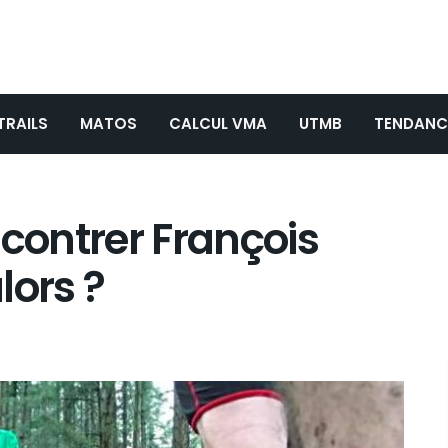
TRAILS
MATOS
CALCUL VMA
UTMB
TENDANC
ncontrer François
lors ?