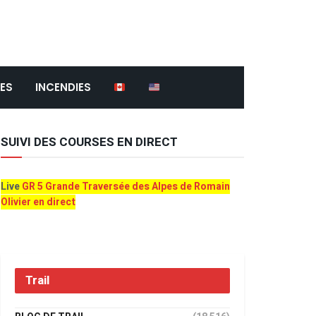
ES
INCENDIES
SUIVI DES COURSES EN DIRECT
Live
GR 5 Grande Traversée des Alpes de Romain
Olivier en direct
Trail