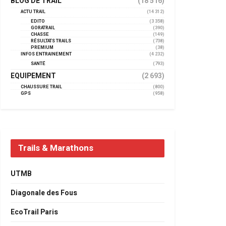
BLOG DE TRAIL
(18 516)
ACTU TRAIL
(14 312)
EDITO
(3 358)
GORATRAIL
(390)
CHASSE
(149)
RÉSULTATS TRAILS
(738)
PREMIUM
(38)
INFOS ENTRAINEMENT
(4 232)
SANTÉ
(793)
EQUIPEMENT
(2 693)
CHAUSSURE TRAIL
(800)
GPS
(958)
Trails & Marathons
UTMB
Diagonale des Fous
EcoTrail Paris