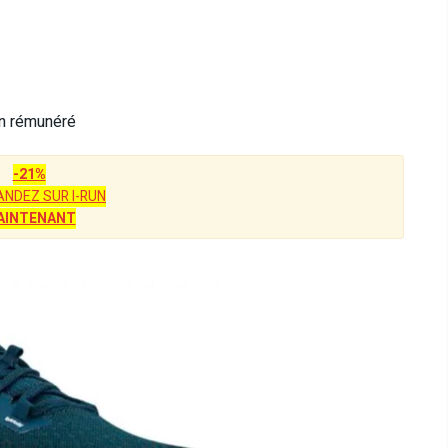
en rémunéré
-21%
NDEZ SUR I-RUN
AINTENANT