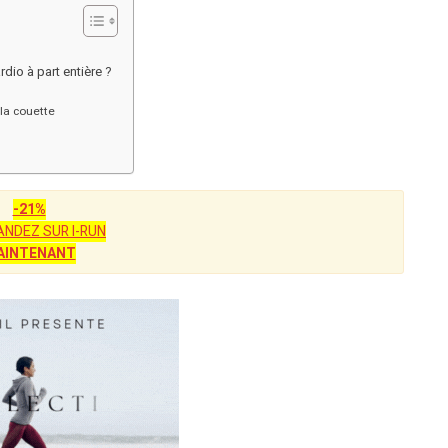
rdio à part entière ?
la couette
-21%
NDEZ SUR I-RUN
AINTENANT