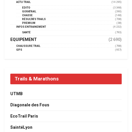
ACTU TRAIL
(14 295)
EDITO
(3 348)
GORATRAIL
(390)
CHASSE
(148)
RÉSULTATS TRAILS
(738)
PREMIUM
(38)
INFOS ENTRAINEMENT
(4 232)
SANTÉ
(793)
EQUIPEMENT
(2 690)
CHAUSSURE TRAIL
(798)
GPS
(957)
Trails & Marathons
UTMB
Diagonale des Fous
EcoTrail Paris
SaintéLyon