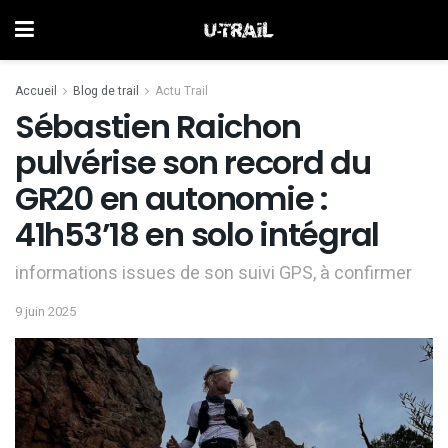
Accueil
Blog de trail
Actu Trail
Sébastien Raichon
pulvérise son record du
GR20 en autonomie :
41h53’18 en solo intégral
informations issues de son suivi GPS, à confirmer
9 juin 2025