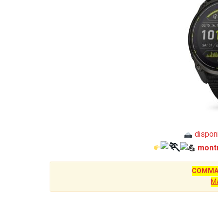
disponi
mont
COMMAN
M