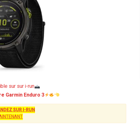
ble sur sur i-run
re Garmin Enduro 3
DEZ SUR I-RUN
AINTENANT