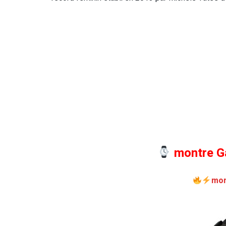
montre G
mon