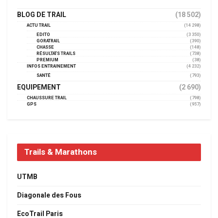
BLOG DE TRAIL
(18 502)
ACTU TRAIL
(14 298)
EDITO
(3 350)
GORATRAIL
(390)
CHASSE
(148)
RÉSULTATS TRAILS
(738)
PREMIUM
(38)
INFOS ENTRAINEMENT
(4 232)
SANTÉ
(793)
EQUIPEMENT
(2 690)
CHAUSSURE TRAIL
(798)
GPS
(957)
Trails & Marathons
UTMB
Diagonale des Fous
EcoTrail Paris