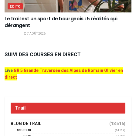
EDITO
Le trail est un sport de bourgeois : 5 réalités qui
dérangent
7 AOÛT 2026
SUIVI DES COURSES EN DIRECT
Live
GR 5 Grande Traversée des Alpes de Romain Olivier en
direct
Trail
BLOG DE TRAIL
(18 516)
ACTU TRAIL
(14 312)