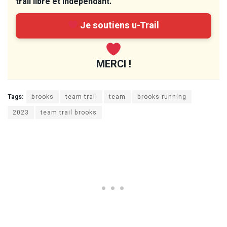
trail libre et indépendant.
Je soutiens u-Trail
MERCI !
Tags:
brooks
team trail
team
brooks running
2023
team trail brooks