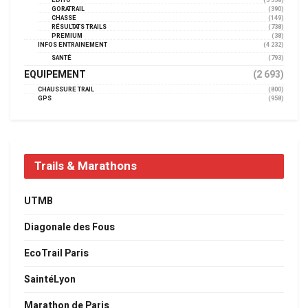
EDITO
(3 358)
GORATRAIL
(390)
CHASSE
(149)
RÉSULTATS TRAILS
(738)
PREMIUM
(38)
INFOS ENTRAINEMENT
(4 232)
SANTÉ
(793)
EQUIPEMENT
(2 693)
CHAUSSURE TRAIL
(800)
GPS
(958)
Trails & Marathons
UTMB
Diagonale des Fous
EcoTrail Paris
SaintéLyon
Marathon de Paris