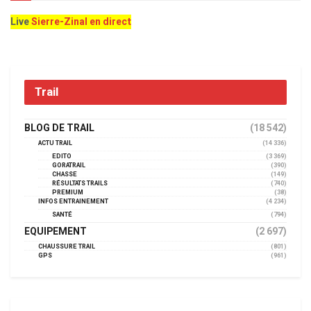
Live
Sierre-Zinal en direct
Trail
BLOG DE TRAIL
(18 542)
ACTU TRAIL
(14 336)
EDITO
(3 369)
GORATRAIL
(390)
CHASSE
(149)
RÉSULTATS TRAILS
(740)
PREMIUM
(38)
INFOS ENTRAINEMENT
(4 234)
SANTÉ
(794)
EQUIPEMENT
(2 697)
CHAUSSURE TRAIL
(801)
GPS
(961)