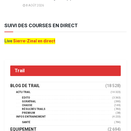
8 AOÛT 2026
SUIVI DES COURSES EN DIRECT
Live
Sierre-Zinal en direct
Trail
BLOG DE TRAIL
(18 528)
ACTU TRAIL
(14 323)
EDITO
(3 363)
GORATRAIL
(390)
CHASSE
(149)
RÉSULTATS TRAILS
(740)
PREMIUM
(38)
INFOS ENTRAINEMENT
(4 233)
SANTÉ
(794)
EQUIPEMENT
(2 694)