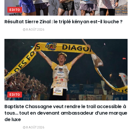
EDITO
Résultat Sierre Zinal : le triplé kényan est-il louche ?
8 AOÛT 2026
EDITO
Baptiste Chassagne veut rendre le trail accessible à
tous… tout en devenant ambassadeur d’une marque
de luxe
8 AOÛT 2026