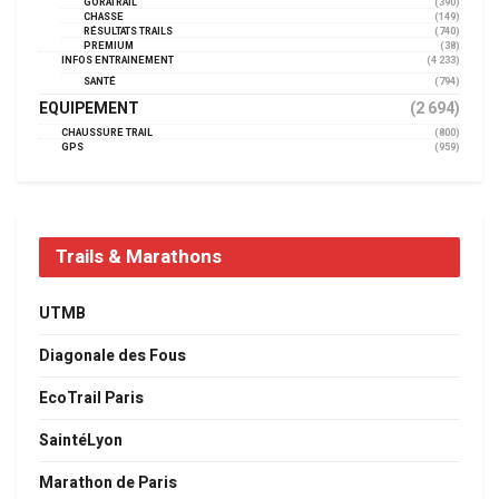
GORATRAIL
(390)
CHASSE
(149)
RÉSULTATS TRAILS
(740)
PREMIUM
(38)
INFOS ENTRAINEMENT
(4 233)
SANTÉ
(794)
EQUIPEMENT
(2 694)
CHAUSSURE TRAIL
(800)
GPS
(959)
Trails & Marathons
UTMB
Diagonale des Fous
EcoTrail Paris
SaintéLyon
Marathon de Paris