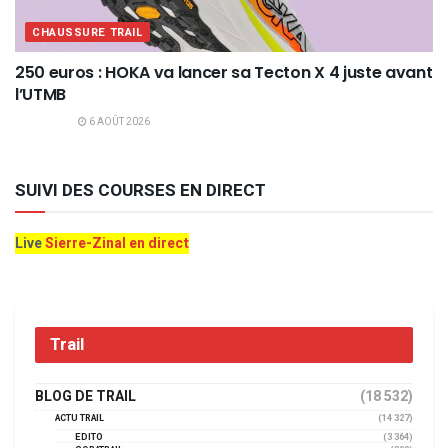
CHAUSSURE TRAIL
250 euros : HOKA va lancer sa Tecton X 4 juste avant
l’UTMB
6 AOÛT 2026
SUIVI DES COURSES EN DIRECT
Live
Sierre-Zinal en direct
Trail
BLOG DE TRAIL
(18 532)
ACTU TRAIL
(14 327)
EDITO
(3 364)