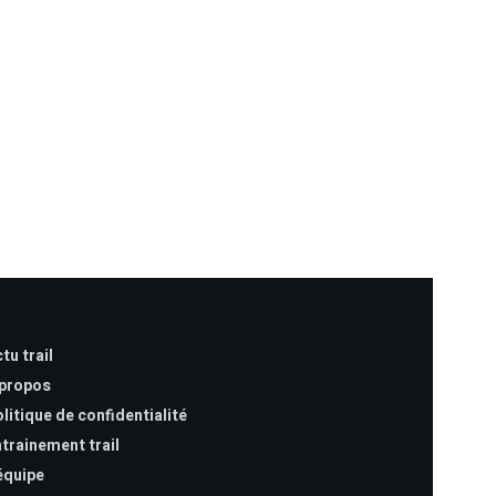
tu trail
 propos
litique de confidentialité
trainement trail
équipe