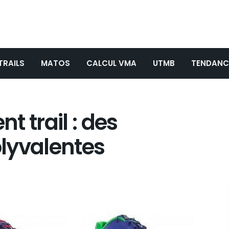
TRAILS
MATOS
CALCUL VMA
UTMB
TENDANC
 trail : des
lyvalentes