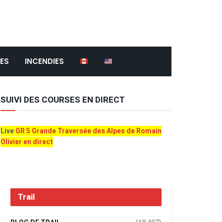
ES
INCENDIES
SUIVI DES COURSES EN DIRECT
Live
GR 5 Grande Traversée des Alpes de Romain
Olivier en direct
Trail