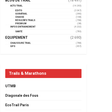
BLOG DE TRAIL
(18 497)
ACTU TRAIL
(14 293)
EDITO
(3 347)
GORATRAIL
(390)
CHASSE
(148)
RÉSULTATS TRAILS
(738)
PREMIUM
(38)
INFOS ENTRAINEMENT
(4 232)
SANTÉ
(793)
EQUIPEMENT
(2 690)
CHAUSSURE TRAIL
(798)
GPS
(957)
Trails & Marathons
UTMB
Diagonale des Fous
EcoTrail Paris