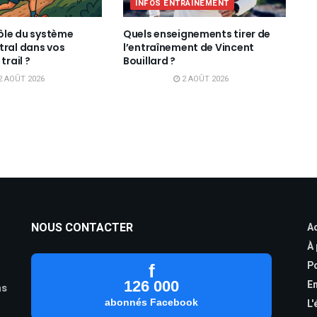
INFOS ENTRAINEMENT
rôle du système
Quels enseignements tirer de
tral dans vos
l’entraînement de Vincent
trail ?
Bouillard ?
2 AOÛT 2026
2 AOÛT 2026
NOUS CONTACTER
Ac
À
Po
f
126 000
En
as
abonnés Facebook
L'