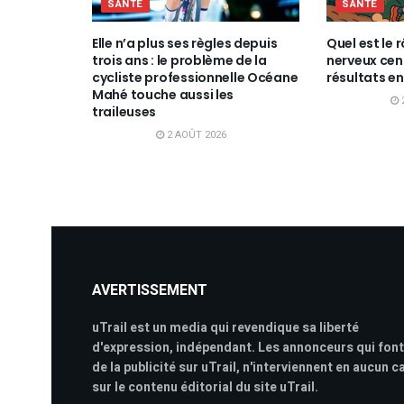
SANTÉ
SANTÉ
Elle n’a plus ses règles depuis
Quel est le 
trois ans : le problème de la
nerveux cen
cycliste professionnelle Océane
résultats en 
Mahé touche aussi les
traileuses
2 AOÛT 2026
AVERTISSEMENT
uTrail est un media qui revendique sa liberté
d'expression, indépendant. Les annonceurs qui font
de la publicité sur uTrail, n'interviennent en aucun c
sur le contenu éditorial du site uTrail.